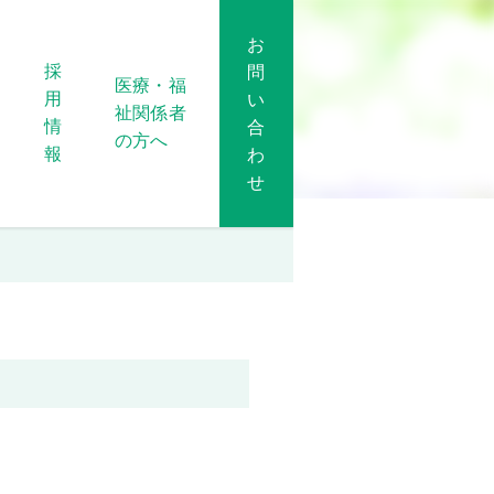
お
採
問
医療・福
用
い
祉関係者
情
合
の方へ
報
わ
せ