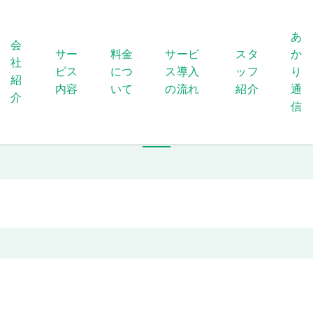
あ
会
サー
料金
サービ
スタ
か
社
ビス
につ
ス導入
ッフ
り
紹
内容
いて
の流れ
紹介
通
介
信
サイトマップ